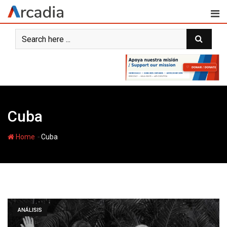
Skip
to
content
Cuba
-
Home
Cuba
ANÁLISIS