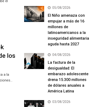
íbe el
05/08/2026
El Niño amenaza con
empujar a más de 16
millones de
latinoamericanos a la
inseguridad alimentaria
aguda hasta 2027
ok
de los
04/08/2026
La factura de la
desigualdad: El
embarazo adolescente
a a la
drena 15.300 millones
aciones…
de dólares anuales a
América Latina
03/08/2026