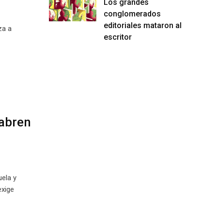
Los grandes
conglomerados
editoriales mataron al
za a
escritor
 abren
ela y
exige