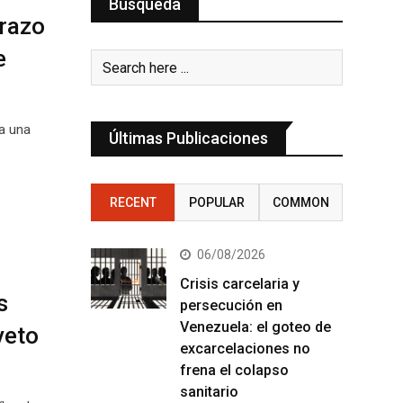
Búsqueda
arazo
e
 a una
Últimas Publicaciones
RECENT
POPULAR
COMMON
06/08/2026
Crisis carcelaria y
s
persecución en
Venezuela: el goteo de
veto
excarcelaciones no
frena el colapso
sanitario