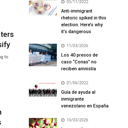
05/11/2022
Anti-immigrant
rhetoric spiked in this
election. Here’s why
it’s dangerous
lters
sify
11/03/2026
Los 40 presos de
ng to
caso “Conas” no
reciben amnistía
01/06/2022
Guía de ayuda al
inmigrante
venezolano en España
n
10/03/2026
s