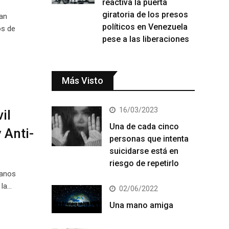
reactiva la puerta
giratoria de los presos
an
políticos en Venezuela
os de
pese a las liberaciones
Más Visto
16/03/2023
il
Una de cada cinco
 Anti-
personas que intenta
suicidarse está en
riesgo de repetirlo
manos
 la…
02/06/2022
Una mano amiga