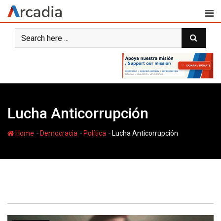
Skip
to
content
Lucha Anticorrupción
-
-
-
Home
Democracia
Política
Lucha Anticorrupción