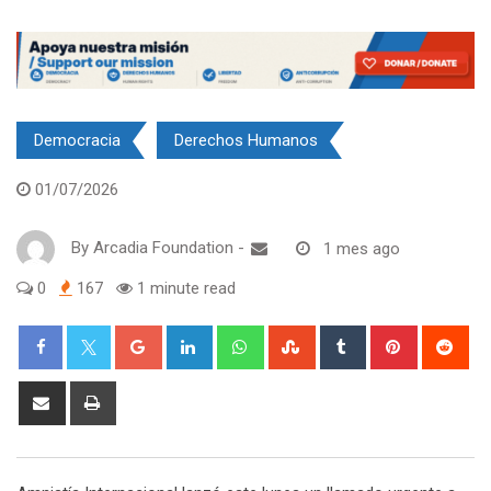
Democracia
Derechos Humanos
01/07/2026
By
Arcadia Foundation
-
1 mes ago
0
167
1 minute read
Google+
LinkedIn
Whatsapp
StumbleUpon
Tumblr
Pinterest
Red
Share
Print
via
Email