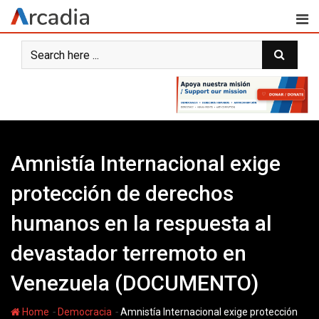
Skip
to
content
Amnistía Internacional exige
protección de derechos
humanos en la respuesta al
devastador terremoto en
Venezuela (DOCUMENTO)
-
-
Home
Democracia
Amnistía Internacional exige protección