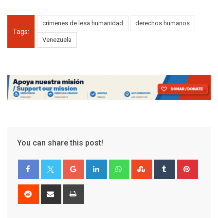
crímenes de lesa humanidad
derechos humanos
Tags:
Venezuela
You can share this post!
Google+
LinkedIn
Whatsapp
StumbleUpon
Tumblr
Pinter
Reddit
Share
Print
via
Email