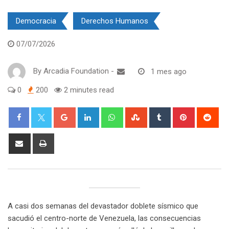
Democracia
Derechos Humanos
07/07/2026
By
Arcadia Foundation
-
1 mes ago
0
200
2 minutes read
Google+
LinkedIn
Whatsapp
StumbleUpon
Tumblr
Pinterest
Red
Share
Print
via
Email
A casi dos semanas del devastador doblete sísmico que
sacudió el centro-norte de Venezuela, las consecuencias