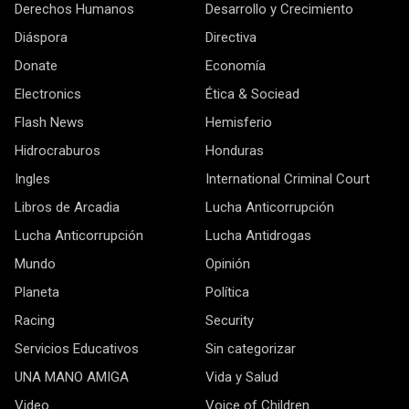
Derechos Humanos
Desarrollo y Crecimiento
Diáspora
Directiva
Donate
Economía
Electronics
Ética & Sociead
Flash News
Hemisferio
Hidrocraburos
Honduras
Ingles
International Criminal Court
Libros de Arcadia
Lucha Anticorrupción
Lucha Anticorrupción
Lucha Antidrogas
Mundo
Opinión
Planeta
Política
Racing
Security
Servicios Educativos
Sin categorizar
UNA MANO AMIGA
Vida y Salud
Video
Voice of Children