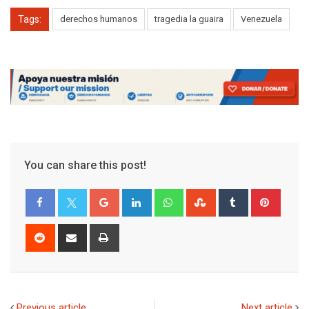
Tags:
derechos humanos
tragedia la guaira
Venezuela
You can share this post!
Google+
LinkedIn
Whatsapp
StumbleUpon
Tumblr
Pinter
Reddit
Share
Print
via
Email
Previous article
Next article