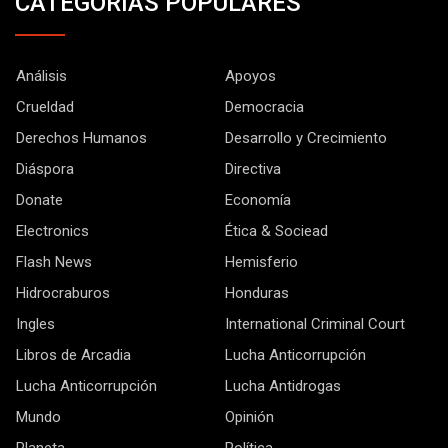
CATEGORÍAS POPULARES
Análisis
Apoyos
Crueldad
Democracia
Derechos Humanos
Desarrollo y Crecimiento
Diáspora
Directiva
Donate
Economía
Electronics
Ética & Sociead
Flash News
Hemisferio
Hidrocraburos
Honduras
Ingles
International Criminal Court
Libros de Arcadia
Lucha Anticorrupción
Lucha Anticorrupción
Lucha Antidrogas
Mundo
Opinión