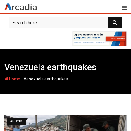
Skip
to
content
Venezuela earthquakes
-
Home
Venezuela earthquakes
APOYOS