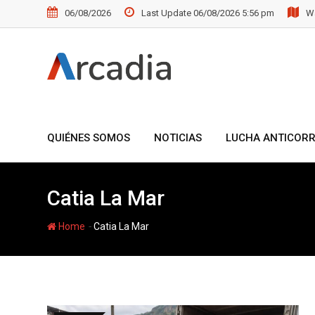
Skip
06/08/2026
Last Update 06/08/2026 5:56 pm
Wa
to
content
QUIÉNES SOMOS
NOTICIAS
LUCHA ANTICOR
Catia La Mar
-
Home
Catia La Mar