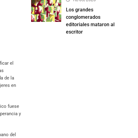
Los grandes
conglomerados
editoriales mataron al
escritor
icar el
as
a de la
jeres en
tico fuese
operancia y
mano del