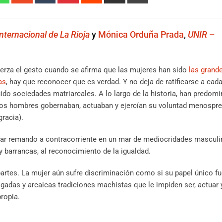
nternacional de La Rioja
y
Mónica Orduña Prada
,
UNIR –
erza el gesto cuando se afirma que las mujeres han sido
las grand
as
, hay que reconocer que es verdad. Y no deja de ratificarse a cad
do sociedades matriarcales. A lo largo de la historia, han predomi
e los hombres gobernaban, actuaban y ejercían su voluntad menospr
gracia).
nfar remando a contracorriente en un mar de mediocridades masculi
y barrancas, al reconocimiento de la igualdad.
artes. La mujer aún sufre discriminación como si su papel único fu
gadas y arcaicas tradiciones machistas que le impiden ser, actuar y
ropia.