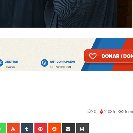
0
2.036
5 mi