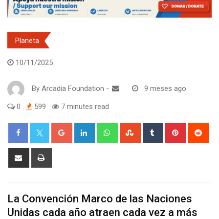
Planeta
10/11/2025
By
Arcadia Foundation
-
9 meses ago
0
599
7 minutes read
Google+
LinkedIn
Whatsapp
StumbleUpon
Tumblr
Pinterest
Red
Share
Print
via
Email
La Convención Marco de las Naciones
Unidas cada año atraen cada vez a más