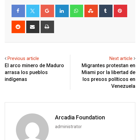
Google+
LinkedIn
Whatsapp
StumbleUpon
Tumblr
Pinter
Reddit
Share
Print
via
Email
Previous article
Next article
El arco minero de Maduro
Migrantes protestan en
arrasa los pueblos
Miami por la libertad de
indígenas
los presos políticos en
Venezuela
Arcadia Foundation
administrator