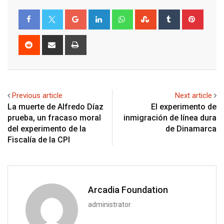
Google+
LinkedIn
Whatsapp
StumbleUpon
Tumblr
Pinter
Reddit
Share
Print
via
Email
Previous article
Next article
La muerte de Alfredo Díaz
El experimento de
prueba, un fracaso moral
inmigración de línea dura
del experimento de la
de Dinamarca
Fiscalía de la CPI
Arcadia Foundation
administrator