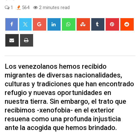
1
564
2 minutes read
Google+
LinkedIn
Whatsapp
StumbleUpon
Tumblr
Pinterest
Red
Share
Print
via
Email
Los venezolanos hemos recibido
migrantes de diversas nacionalidades,
culturas y tradiciones que han encontrado
refugio y nuevas oportunidades en
nuestra tierra. Sin embargo, el trato que
recibimos -xenofobia- en el exterior
resuena como una profunda injusticia
ante la acogida que hemos brindado.