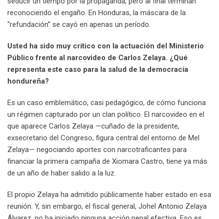
seducir un tiempo por la propaganda, pero al final terminan
reconociendo el engaño. En Honduras, la máscara de la
“refundación” se cayó en apenas un período.
Usted ha sido muy crítico con la actuación del Ministerio
Público frente al narcovideo de Carlos Zelaya. ¿Qué
representa este caso para la salud de la democracia
hondureña?
Es un caso emblemático, casi pedagógico, de cómo funciona
un régimen capturado por un clan político. El narcovideo en el
que aparece Carlos Zelaya —cuñado de la presidente,
exsecretario del Congreso, figura central del entorno de Mel
Zelaya— negociando aportes con narcotraficantes para
financiar la primera campaña de Xiomara Castro, tiene ya más
de un año de haber salido a la luz.
El propio Zelaya ha admitido públicamente haber estado en esa
reunión. Y, sin embargo, el fiscal general, Johel Antonio Zelaya
Álvarez, no ha iniciado ninguna acción penal efectiva. Eso es