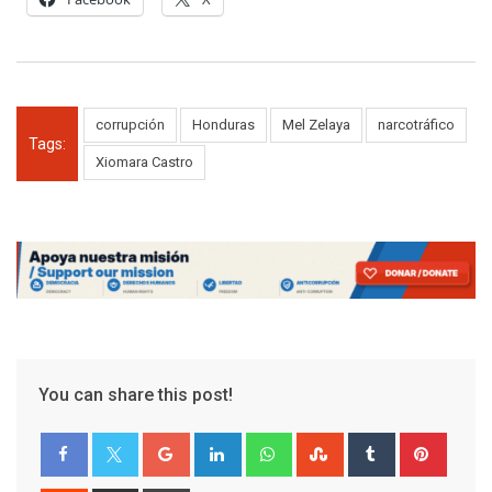
corrupción
Honduras
Mel Zelaya
narcotráfico
Tags:
Xiomara Castro
You can share this post!
Google+
LinkedIn
Whatsapp
StumbleUpon
Tumblr
Pinter