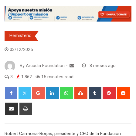
Hemisferio
03/12/2025
By
Arcadia Foundation
-
8 meses ago
3
1.862
15 minutes read
Google+
LinkedIn
Whatsapp
StumbleUpon
Tumblr
Pinterest
Red
Share
Print
via
Email
Robert Carmona-Borjas, presidente y CEO de la Fundación