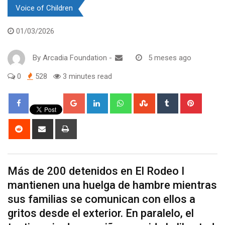
Voice of Children
01/03/2026
By
Arcadia Foundation
-
5 meses ago
0
528
3 minutes read
Google+
LinkedIn
Whatsapp
StumbleUpon
Tumblr
Pintere
Reddit
Share
Print
via
Email
Más de 200 detenidos en El Rodeo I
mantienen una huelga de hambre mientras
sus familias se comunican con ellos a
gritos desde el exterior. En paralelo, el