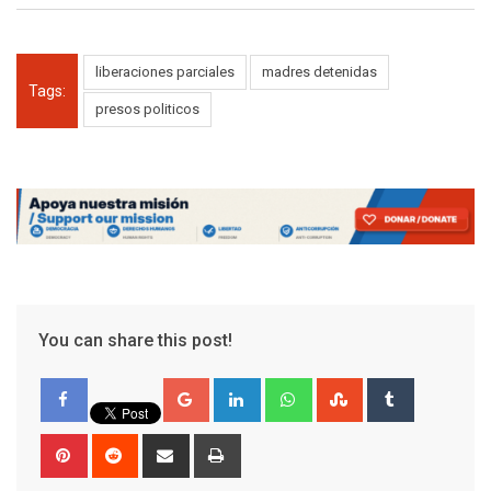
liberaciones parciales
madres detenidas
Tags:
presos politicos
You can share this post!
Google+
LinkedIn
Whatsapp
StumbleUpon
Tumblr
Pinterest
Reddit
Share
Print
via