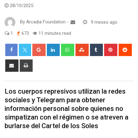
28/10/2025
By
Arcadia Foundation
-
9 meses ago
1
673
11 minutes read
Google+
LinkedIn
Whatsapp
StumbleUpon
Tumblr
Pinterest
Red
Share
Print
via
Email
Los cuerpos represivos utilizan la redes
sociales y Telegram para obtener
información personal sobre quienes no
simpatizan con el régimen o se atreven a
burlarse del Cartel de los Soles