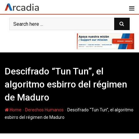
Skip
to
content
Descifrado “Tun Tun”, el
algoritmo esbirro del régimen
de Maduro
-
-
Home
Derechos Humanos
Descifrado “Tun Tun”, el algoritmo
esbirro del régimen de Maduro