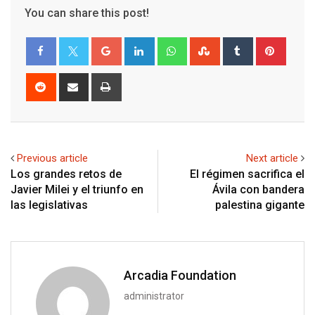
You can share this post!
Google+
LinkedIn
Whatsapp
StumbleUpon
Tumblr
Pinter
Reddit
Share
Print
via
Email
Previous article
Next article
Los grandes retos de
El régimen sacrifica el
Javier Milei y el triunfo en
Ávila con bandera
las legislativas
palestina gigante
Arcadia Foundation
administrator