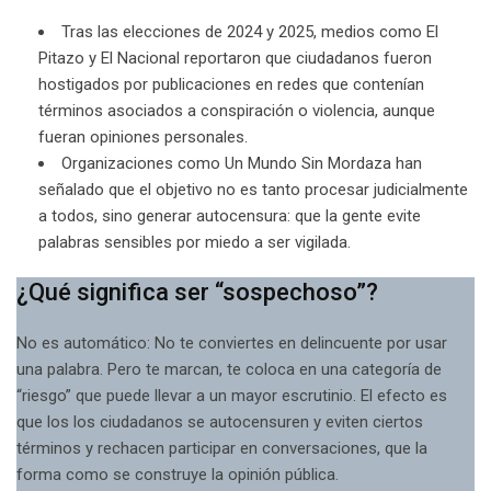
Tras las elecciones de 2024 y 2025, medios como El
Pitazo y El Nacional reportaron que ciudadanos fueron
hostigados por publicaciones en redes que contenían
términos asociados a conspiración o violencia, aunque
fueran opiniones personales.
Organizaciones como Un Mundo Sin Mordaza han
señalado que el objetivo no es tanto procesar judicialmente
a todos, sino generar autocensura: que la gente evite
palabras sensibles por miedo a ser vigilada.
¿Qué significa ser “sospechoso”?
No es automático: No te conviertes en delincuente por usar
una palabra. Pero te marcan, te coloca en una categoría de
“riesgo” que puede llevar a un mayor escrutinio. El efecto es
que los los ciudadanos se autocensuren y eviten ciertos
términos y rechacen participar en conversaciones, que la
forma como se construye la opinión pública.