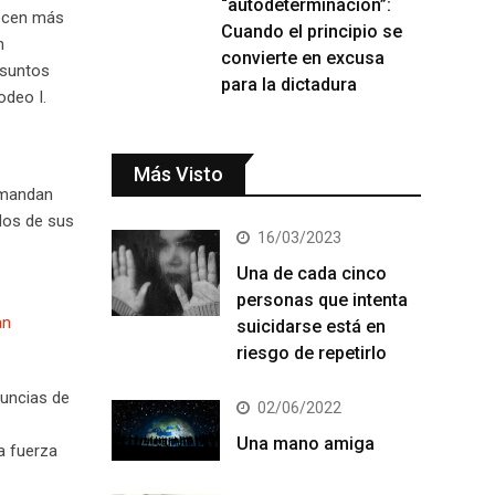
“autodeterminación”:
ecen más
Cuando el principio se
n
convierte en excusa
esuntos
para la dictadura
odeo I.
Más Visto
demandan
dos de sus
16/03/2023
Una de cada cinco
personas que intenta
an
suicidarse está en
riesgo de repetirlo
nuncias de
02/06/2022
Una mano amiga
a fuerza