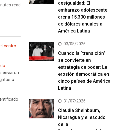
desigualdad: El
nutes read
embarazo adolescente
drena 15.300 millones
de dólares anuales a
América Latina
03/08/2026
el centro
Cuando la “transición”
se convierte en
ado
estrategia de poder: La
s enviaron
erosión democrática en
gritos o
cinco países de América
Latina
entificado
31/07/2026
Claudia Sheinbaum,
Nicaragua y el escudo
de la