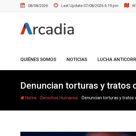
Skip
08/08/2026
Last Update 07/08/2026 6:19 pm
Wa
to
content
QUIÉNES SOMOS
NOTICIAS
LUCHA ANTICOR
Denuncian torturas y tratos
-
-
Home
Derechos Humanos
Denuncian torturas y tratos