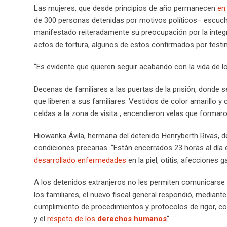
Las mujeres, que desde principios de año permanecen
en 
de 300 personas detenidas por motivos políticos– escuchar
manifestado reiteradamente su preocupación por la integr
actos de tortura, algunos de estos confirmados por test
“Es evidente que quieren seguir acabando con la vida de los
Decenas de familiares a las puertas de la prisión, donde
que liberen a sus familiares. Vestidos de color amarillo
celdas a la zona de visita , encendieron velas que formar
Hiowanka Ávila, hermana del detenido Henryberth Rivas, d
condiciones precarias. “Están encerrados 23 horas al día
desarrollado enfermedades
en la piel, otitis, afecciones 
A los detenidos extranjeros no les permiten comunicarse
los familiares, el nuevo fiscal general respondió, mediant
cumplimiento de procedimientos y protocolos de rigor, co
y el
respeto de los
derechos humanos
“.