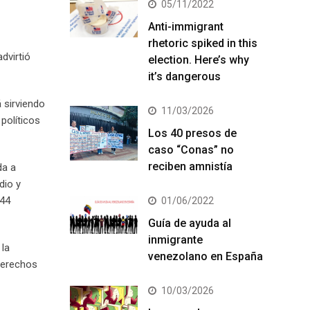
05/11/2022
Anti-immigrant
rhetoric spiked in this
dvirtió
election. Here’s why
it’s dangerous
 sirviendo
11/03/2026
políticos
Los 40 presos de
caso “Conas” no
reciben amnistía
da a
dio y
 44
01/06/2022
Guía de ayuda al
inmigrante
 la
venezolano en España
 derechos
10/03/2026