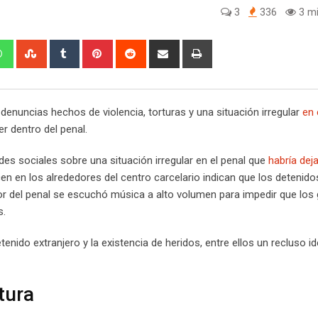
3
336
3 mi
edIn
Whatsapp
StumbleUpon
Tumblr
Pinterest
Reddit
Share
Print
via
Email
 denuncias hechos de violencia, torturas y una situación irregular
en 
r dentro del penal.
des sociales sobre una situación irregular en el penal que
habría dej
en los alrededores del centro carcelario indican que los detenido
or del penal se escuchó música a alto volumen para impedir que los 
s.
nido extranjero y la existencia de heridos, entre ellos un recluso id
tura