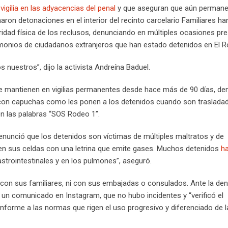
vigilia en las adyacencias del penal
y que aseguran que aún perman
on detonaciones en el interior del recinto carcelario Familiares ha
idad física de los reclusos, denunciando en múltiples ocasiones pr
imonios de ciudadanos extranjeros que han estado detenidos en El R
 nuestros”, dijo la activista Andreína Baduel.
 se mantienen en vigilias permanentes desde hace más de 90 días, 
 y con capuchas como les ponen a los detenidos cuando son traslada
on las palabras “SOS Rodeo 1”.
enunció que los detenidos son víctimas de múltiples maltratos y de
 en sus celdas con una letrina que emite gases. Muchos detenidos
h
gastrointestinales y en los pulmones”, aseguró.
 con sus familiares, ni con sus embajadas o consulados. Ante la de
e un comunicado en Instagram, que no hubo incidentes y “verificó el
nforme a las normas que rigen el uso progresivo y diferenciado de l