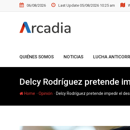
Skip
06/08/2026
Last Update 05/08/2026 10:25 am
W
to
content
QUIÉNES SOMOS
NOTICIAS
LUCHA ANTICOR
Delcy Rodríguez pretende im
-
-
Home
Opinión
Delcy Rodríguez pretende impedir el de