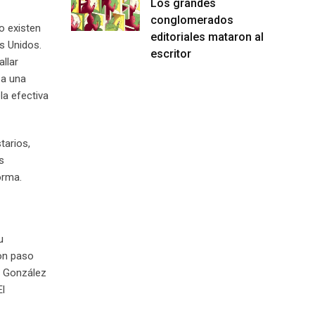
Los grandes
conglomerados
o existen
editoriales mataron al
s Unidos.
escritor
llar
 a una
la efectiva
tarios,
s
orma.
u
on paso
vo González
El