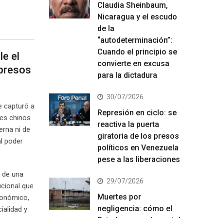
Claudia Sheinbaum,
Nicaragua y el escudo
de la
“autodeterminación”:
Cuando el principio se
e el
convierte en excusa
 presos
para la dictadura
30/07/2026
e capturó a
Represión en ciclo: se
res chinos
reactiva la puerta
erna ni de
giratoria de los presos
al poder
políticos en Venezuela
pese a las liberaciones
i de una
29/07/2026
ucional que
Muertes por
conómico,
negligencia: cómo el
ialidad y