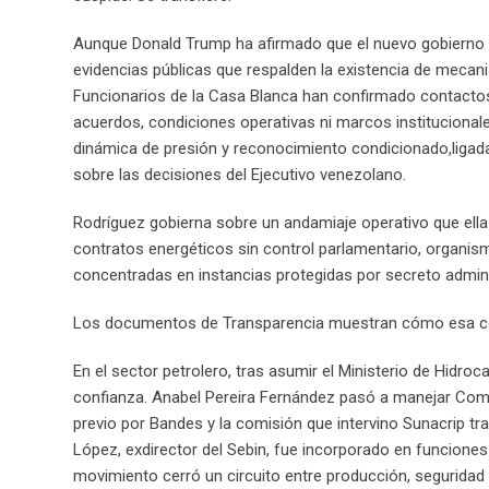
Aunque Donald Trump ha afirmado que el nuevo gobierno v
evidencias públicas que respalden la existencia de mecan
Funcionarios de la Casa Blanca han confirmado contactos 
acuerdos, condiciones operativas ni marcos institucionale
dinámica de presión y reconocimiento condicionado,ligada a
sobre las decisiones del Ejecutivo venezolano.
Rodríguez gobierna sobre un andamiaje operativo que ell
contratos energéticos sin control parlamentario, organis
concentradas en instancias protegidas por secreto administ
Los documentos de Transparencia muestran cómo esa con
En el sector petrolero, tras asumir el Ministerio de Hidr
confianza. Anabel Pereira Fernández pasó a manejar Come
previo por Bandes y la comisión que intervino Sunacrip tr
López, exdirector del Sebin, fue incorporado en funciones 
movimiento cerró un circuito entre producción, seguridad y