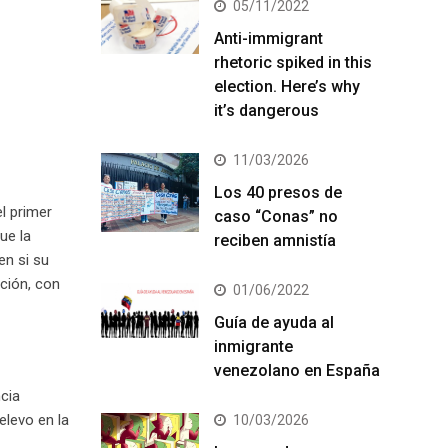
05/11/2022
Anti-immigrant
rhetoric spiked in this
election. Here’s why
it’s dangerous
11/03/2026
Los 40 presos de
l primer
caso “Conas” no
ue la
reciben amnistía
en si su
ación, con
01/06/2022
Guía de ayuda al
inmigrante
venezolano en España
cia
elevo en la
10/03/2026