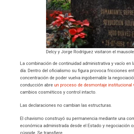
Delcy y Jorge Rodríguez visitaron el mausol
La combinación de continuidad administrativa y vacío en l
día. Dentro del oficialismo su figura provoca fricciones e
concentración de poder vuelva ingobernable la negociación
conducción abre
un proceso de desmontaje institucional 
cambios cosméticos y control intacto.
Las declaraciones no cambian las estructuras.
El chavismo construyó su permanencia mediante una combi
económica administrada desde el Estado y negociación op
cúspide. Se transfiere.