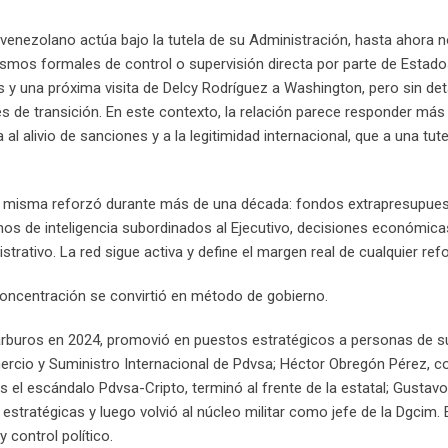
enezolano actúa bajo la tutela de su Administración, hasta ahora n
ismos formales de control o supervisión directa por parte de Estado
y una próxima visita de Delcy Rodríguez a Washington, pero sin deta
s de transición. En este contexto, la relación parece responder más
l alivio de sanciones y a la legitimidad internacional, que a una tute
a misma reforzó durante más de una década: fondos extrapresupues
mos de inteligencia subordinados al Ejecutivo, decisiones económica
rativo. La red sigue activa y define el margen real de cualquier ref
centración se convirtió en método de gobierno.
ocarburos en 2024, promovió en puestos estratégicos a personas de s
rcio y Suministro Internacional de Pdvsa; Héctor Obregón Pérez, c
as el escándalo Pdvsa-Cripto, terminó al frente de la estatal; Gusta
estratégicas y luego volvió al núcleo militar como jefe de la Dgcim. 
 control político.