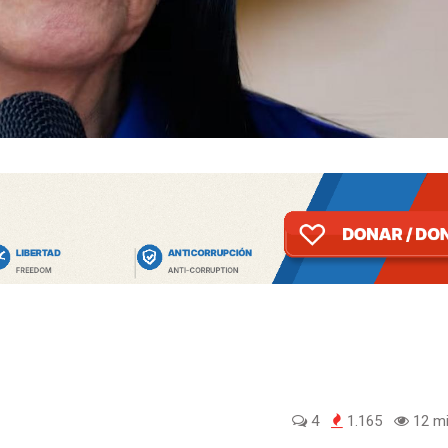
4
1.165
12 mi