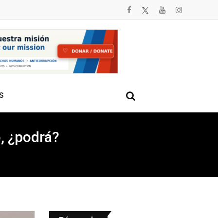
S
, ¿podrá?