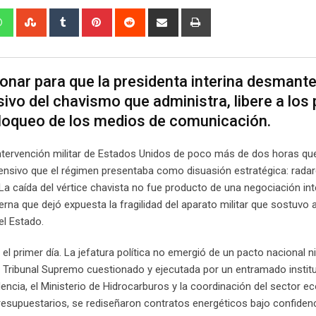
edIn
Whatsapp
StumbleUpon
Tumblr
Pinterest
Reddit
Share
Print
via
Email
nar para que la presidenta interina desmantel
ivo del chavismo que administra, libere a los
l bloqueo de los medios de comunicación.
 intervención militar de Estados Unidos de poco más de dos horas qu
fensivo que el régimen presentaba como disuasión estratégica: rada
a caída del vértice chavista no fue producto de una negociación int
rna que dejó expuesta la fragilidad del aparato militar que sostuvo 
el Estado.
el primer día. La jefatura política no emergió de un pacto nacional n
 Tribunal Supremo cuestionado y ejecutada por un entramado instit
ncia, el Ministerio de Hidrocarburos y la coordinación del sector e
esupuestarios, se rediseñaron contratos energéticos bajo confidenc