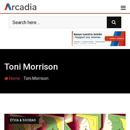
Skip
to
content
Toni Morrison
-
Home
Toni Morrison
ÉTICA & SOCIEAD