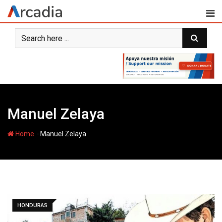
Skip
to
content
Manuel Zelaya
-
Home
Manuel Zelaya
HONDURAS