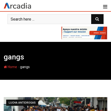
Skip
to
content
gangs
-
Home
gangs
LUCHA ANTIDROGAS