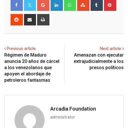
Google+
LinkedIn
Whatsapp
StumbleUpon
Tumblr
Pinter
Reddit
Share
Print
via
Email
Previous article
Next article
Régimen de Maduro
Amenazan con ejecutar
anuncia 20 años de cárcel
extrajudicialmente a los
a los venezolanos que
presos políticos
apoyen el abordaje de
petroleros fantasmas
Arcadia Foundation
administrator