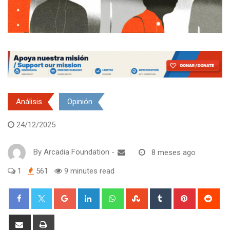
Análisis
Opinión
24/12/2025
By
Arcadia Foundation
-
8 meses ago
1
561
9 minutes read
Google+
LinkedIn
Whatsapp
StumbleUpon
Tumblr
Pinterest
Red
Share
Print