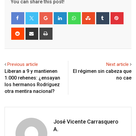
You can share this post!
Google+
LinkedIn
Whatsapp
StumbleUpon
Tumblr
Pinter
Reddit
Share
Print
via
Email
Previous article
Next article
Liberan a 9 y mantienen
El régimen sin cabeza que
1.000 rehenes: ¿ensayan
no cae
los hermanos Rodríguez
otra mentira nacional?
José Vicente Carrasquero
A.