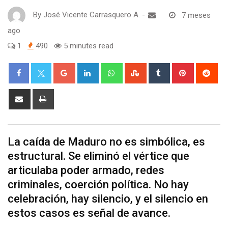
By
José Vicente Carrasquero A.
-
7 meses
ago
1
490
5 minutes read
Google+
LinkedIn
Whatsapp
StumbleUpon
Tumblr
Pinterest
Red
Share
Print
via
Email
La caída de Maduro no es simbólica, es
estructural. Se eliminó el vértice que
articulaba poder armado, redes
criminales, coerción política. No hay
celebración, hay silencio, y el silencio en
estos casos es señal de avance.