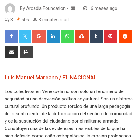
By
Arcadia Foundation
-
6 meses ago
3
606
8 minutes read
Google+
LinkedIn
Whatsapp
StumbleUpon
Tumblr
Pinterest
Red
Share
Print
via
Email
Luis Manuel Marcano / EL NACIONAL
Los colectivos en Venezuela no son solo un fenómeno de
seguridad ni una desviación política coyuntural. Son un síntoma
cultural profundo. Un producto torcido de una larga pedagogía
del resentimiento, de la deformación del sentido de comunidad
y de la sustitución del ciudadano por el militante armado.
Constituyen una de las evidencias más visibles de lo que ha
sido definido como daño antropológico: la erosión prolongada