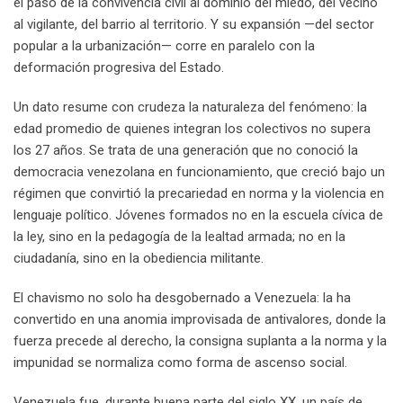
el paso de la convivencia civil al dominio del miedo, del vecino
al vigilante, del barrio al territorio. Y su expansión —del sector
popular a la urbanización— corre en paralelo con la
deformación progresiva del Estado.
Un dato resume con crudeza la naturaleza del fenómeno: la
edad promedio de quienes integran los colectivos no supera
los 27 años. Se trata de una generación que no conoció la
democracia venezolana en funcionamiento, que creció bajo un
régimen que convirtió la precariedad en norma y la violencia en
lenguaje político. Jóvenes formados no en la escuela cívica de
la ley, sino en la pedagogía de la lealtad armada; no en la
ciudadanía, sino en la obediencia militante.
El chavismo no solo ha desgobernado a Venezuela: la ha
convertido en una anomia improvisada de antivalores, donde la
fuerza precede al derecho, la consigna suplanta a la norma y la
impunidad se normaliza como forma de ascenso social.
Venezuela fue, durante buena parte del siglo XX, un país de