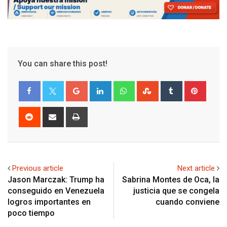
You can share this post!
Google+
LinkedIn
Whatsapp
StumbleUpon
Tumblr
Pinter
Reddit
Share
Print
via
Email
Previous article
Next article
Jason Marczak: Trump ha
Sabrina Montes de Oca, la
conseguido en Venezuela
justicia que se congela
logros importantes en
cuando conviene
poco tiempo